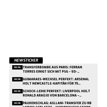
NEWSTICKER
TRANSFERBOMBE AUS PARIS: FERRAN
08.08.
TORRES EINIGT SICH MIT PSG – 50-
MILLIONEN-DEAL KURZ VOR ABSCHLUSS
GUIMARAES-WECHSEL PERFEKT: ARSENAL
08.08.
HOLT NEWCASTLE-KAPITÄN FÜR 75
MILLIONEN PFUND
SCHOCK-LEIHE PERFEKT: LIVERPOOL HOLT
08.08.
RONALD ARAÚJO VON BARCELONA –
MEDIZINCHECK HEUTE
PAUKENSCHLAG: ASLLANI-TRANSFER ZU RB
08.08.