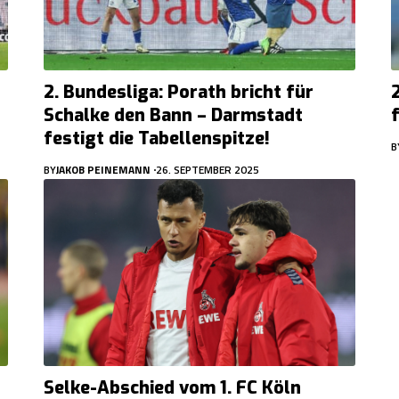
2. Bundesliga: Porath bricht für
Schalke den Bann – Darmstadt
festigt die Tabellenspitze!
B
BY
JAKOB PEINEMANN
26. SEPTEMBER 2025
Selke-Abschied vom 1. FC Köln