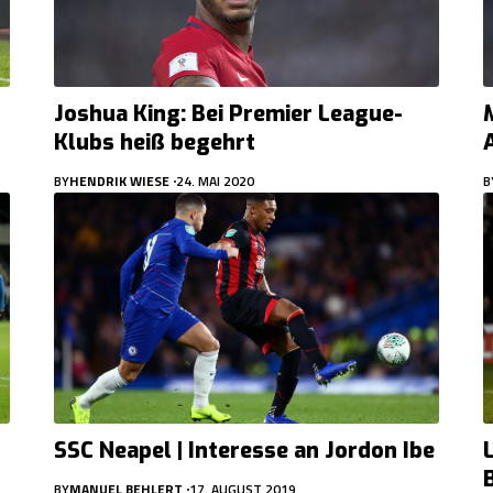
Joshua King: Bei Premier League-
Klubs heiß begehrt
BY
HENDRIK WIESE
24. MAI 2020
B
SSC Neapel | Interesse an Jordon Ibe
BY
MANUEL BEHLERT
17. AUGUST 2019