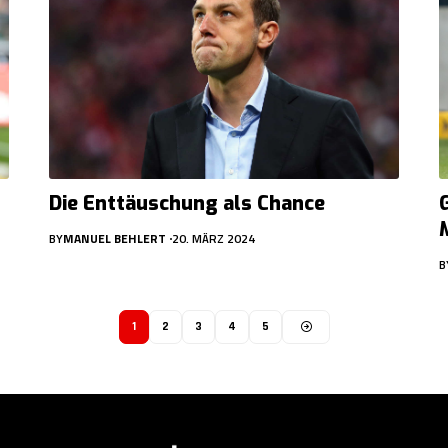
Die Enttäuschung als Chance
BY
MANUEL BEHLERT
20. MÄRZ 2024
B
1
2
3
4
5