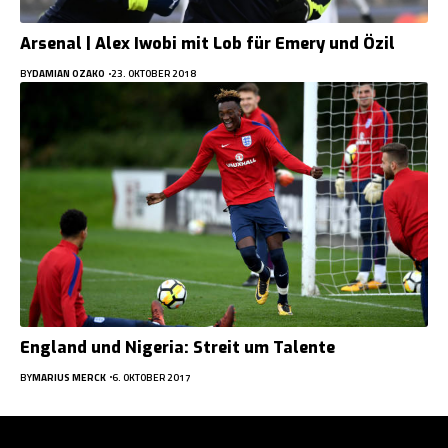
Arsenal | Alex Iwobi mit Lob für Emery und Özil
BY
DAMIAN OZAKO
23. OKTOBER 2018
England und Nigeria: Streit um Talente
BY
MARIUS MERCK
6. OKTOBER 2017