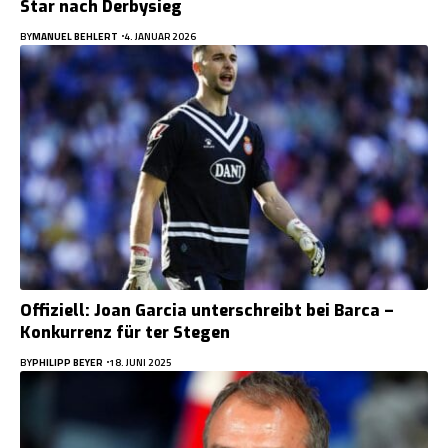
Star nach Derbysieg
BY
MANUEL BEHLERT
4. JANUAR 2026
Offiziell: Joan Garcia unterschreibt bei Barca –
Konkurrenz für ter Stegen
BY
PHILIPP BEYER
18. JUNI 2025