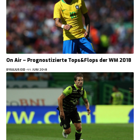
On Air – Prognostizierte Tops&Flops der WM 2018
BY
JULIUS EID
11. JUNI 2018