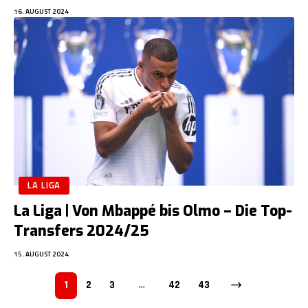
16. AUGUST 2024
LA LIGA
La Liga | Von Mbappé bis Olmo – Die Top-
Transfers 2024/25
15. AUGUST 2024
1
2
3
…
42
43