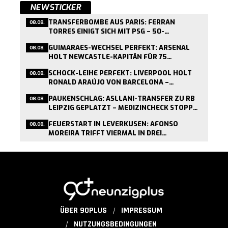
NEWSTICKER
TRANSFERBOMBE AUS PARIS: FERRAN
08.08.
TORRES EINIGT SICH MIT PSG – 50-
MILLIONEN-DEAL KURZ VOR ABSCHLUSS
GUIMARAES-WECHSEL PERFEKT: ARSENAL
08.08.
HOLT NEWCASTLE-KAPITÄN FÜR 75
MILLIONEN PFUND
SCHOCK-LEIHE PERFEKT: LIVERPOOL HOLT
08.08.
RONALD ARAÚJO VON BARCELONA –
MEDIZINCHECK HEUTE
PAUKENSCHLAG: ASLLANI-TRANSFER ZU RB
08.08.
LEIPZIG GEPLATZT – MEDIZINCHECK STOPPT
WECHSEL
FEUERSTART IN LEVERKUSEN: AFONSO
08.08.
MOREIRA TRIFFT VIERMAL IN DREI
TESTSPIELEN
ÜBER 90PLUS
IMPRESSUM
NUTZUNGSBEDINGUNGEN