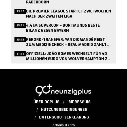
PADERBORN
DIE PREMIER LEAGUE STARTET ZWEI WOCHEN
13:57
NACH DER ZWEITEN LIGA
4:4 IM SUPERCUP – DORTMUNDS BESTE
13:14
BILANZ GEGEN BAYERN
REKORD-TRANSFER: YAN DIOMANDÉ REIST
13:13
ZUM MEDIZINCHECK – REAL MADRID ZAHLT
BIS ZU 135 MILLIONEN EURO
OFFIZIELL: JOÃO GOMES WECHSELT FÜR 40
11:11
MILLIONEN EURO VON WOLVERHAMPTON ZU
ASTON VILLA
ÜBER 90PLUS
IMPRESSUM
NUTZUNGSBEDINGUNGEN
DATENSCHUTZERKLÄRUNG
COPYRIGHT 2026