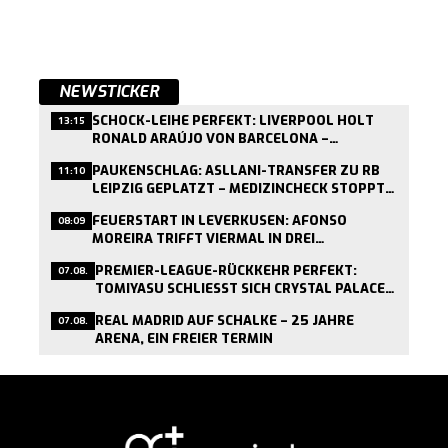
NEWSTICKER
SCHOCK-LEIHE PERFEKT: LIVERPOOL HOLT
13:15
RONALD ARAÚJO VON BARCELONA –
MEDIZINCHECK HEUTE
PAUKENSCHLAG: ASLLANI-TRANSFER ZU RB
11:10
LEIPZIG GEPLATZT – MEDIZINCHECK STOPPT
WECHSEL
FEUERSTART IN LEVERKUSEN: AFONSO
08:09
MOREIRA TRIFFT VIERMAL IN DREI
TESTSPIELEN
PREMIER-LEAGUE-RÜCKKEHR PERFEKT:
07.08.
TOMIYASU SCHLIESST SICH CRYSTAL PALACE A
N
REAL MADRID AUF SCHALKE – 25 JAHRE
07.08.
ARENA, EIN FREIER TERMIN