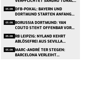
VERPFLICHTET SANDRO TONALI
FÜR 100 MILLIONEN PFUND
05.08.
DFB-POKAL: BAYERN UND
DORTMUND STARTEN ANFANG
SEPTEMBER IN DIE SAISON
05.08.
BORUSSIA DORTMUND: YAN
COUTO STEHT OFFENBAR VOR
LEIHE NACH COMO
05.08.
RB LEIPZIG: NYLAND KEHRT
ABLÖSEFREI AUS SEVILLA
ZURÜCK
05.08.
MARC-ANDRÉ TER STEGEN:
BARCELONA VERLEIHT
TORHÜTER AN AJAX
AMSTERDAM