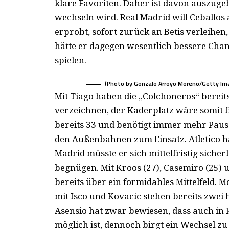
klare Favoriten. Daher ist davon auszuge
wechseln wird. Real Madrid will Ceballos 
erprobt, sofort zurück an Betis verleihen,
hätte er dagegen wesentlich bessere Chan
spielen.
(Photo by Gonzalo Arroyo Moreno/Getty Im
Mit Tiago haben die „Colchoneros“ bereits
verzeichnen, der Kaderplatz wäre somit f
bereits 33 und benötigt immer mehr Pau
den Außenbahnen zum Einsatz. Atletico hat
Madrid müsste er sich mittelfristig sicherl
begnügen. Mit Kroos (27), Casemiro (25) 
bereits über ein formidables Mittelfeld. M
mit Isco und Kovacic stehen bereits zwei
Asensio hat zwar bewiesen, dass auch in 
möglich ist, dennoch birgt ein Wechsel zu