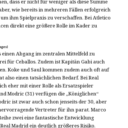
hen, dass er nicht für weniger als diese Summe
aber, wie bereits in mehreren Fällen erfolgreich
 um ihm Spielpraxis zu verschaffen. Bei Atletico
cen direkt eine größere Rolle im Kader zu
ages)
 einen Abgang im zentralen Mittelfeld zu
rei für Ceballos. Zudem ist Kapitän Gabi auch
sen. Koke und Saul kommen zudem auch oft auf
 also einen tatsächlichen Bedarf. Bei Real
ich eher mit einer Rolle als Ersatzspieler
und Modric (31) verfügen die „Königlichen“
odric ist zwar auch schon jenseits der 30, aber
 hervorragende Vertreter für ihn parat. Marco
Reihe zwei eine fantastische Entwicklung
 Real Madrid ein deutlich größeres Risiko.