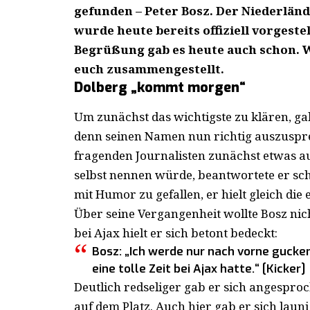
gefunden – Peter Bosz. Der Niederlän
wurde heute bereits offiziell vorgeste
Begrüßung gab es heute auch schon. W
euch zusammengestellt.
Dolberg „kommt morgen“
Um zunächst das wichtigste zu klären, g
denn seinen Namen nun richtig auszusprec
fragenden Journalisten zunächst etwas au
selbst nennen würde, beantwortete er sch
mit Humor zu gefallen, er hielt gleich die
Über seine Vergangenheit wollte Bosz ni
bei Ajax hielt er sich betont bedeckt:
Bosz: „Ich werde nur nach vorne gucken
eine tolle Zeit bei Ajax hatte.“ [Kicker]
Deutlich redseliger gab er sich angespro
auf dem Platz. Auch hier gab er sich launi