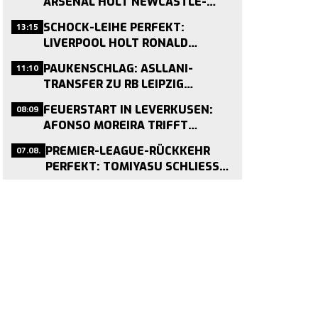
ARSENAL HOLT NEWCASTLE-
KAPITÄN FÜR 75 MILLIONEN
13:15
SCHOCK-LEIHE PERFEKT:
PFUND
LIVERPOOL HOLT RONALD
ARAÚJO VON BARCELONA –
11:10
PAUKENSCHLAG: ASLLANI-
MEDIZINCHECK HEUTE
TRANSFER ZU RB LEIPZIG
GEPLATZT – MEDIZINCHECK
08:09
FEUERSTART IN LEVERKUSEN:
STOPPT WECHSEL
AFONSO MOREIRA TRIFFT
VIERMAL IN DREI TESTSPIELEN
07.08.
PREMIER-LEAGUE-RÜCKKEHR
PERFEKT: TOMIYASU SCHLIESST S
ICH CRYSTAL PALACE AN