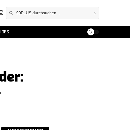
IDES
der:
e