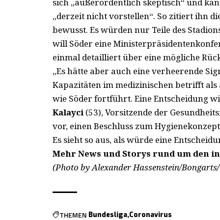
sich „außerordentlich skeptisch“ und kann
„derzeit nicht vorstellen“. So zitiert ihn d
bewusst. Es würden nur Teile des Stadion
will Söder eine Ministerpräsidentenkon
einmal detailliert über eine mögliche Rüc
„Es hätte aber auch eine verheerende Sig
Kapazitäten im medizinischen betrifft al
wie Söder fortführt. Eine Entscheidung w
Kalayci
(53), Vorsitzende der Gesundheits
vor, einen Beschluss zum Hygienekonzept
Es sieht so aus, als würde eine Entscheid
Mehr News und Storys rund um den in
(Photo by Alexander Hassenstein/Bongarts/
THEMEN
Bundesliga
Coronavirus