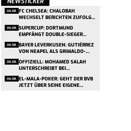
NEWSTICKER
06.08.
FC CHELSEA: CHALOBAH
WECHSELT BERICHTEN ZUFOLGE
FÜR 30 MILLIONEN ZU COMO
06.08.
SUPERCUP: DORTMUND
EMPFÄNGT DOUBLE-SIEGER
BAYERN AM 22. AUGUST
06.08.
BAYER LEVERKUSEN: GUTIÉRREZ
VON NEAPEL ALS GRIMALDO-
NACHFOLGER VERPFLICHTET
06.08.
OFFIZIELL: MOHAMED SALAH
UNTERSCHREIBT BEI
TRABZONSPOR – ENDE EINER
06.08.
EL-MALA-POKER: GEHT DER BVB
LIVERPOOL-ÄRA
JETZT ÜBER SEINE EIGENE
SCHMERZGRENZE?