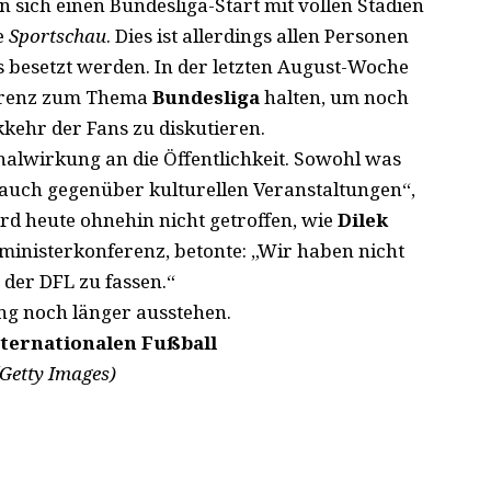
 sich einen Bundesliga-Start mit vollen Stadien
ie
Sportschau
. Dies ist allerdings allen Personen
s besetzt werden. In der letzten August-Woche
ferenz zum Thema
Bundesliga
halten, um noch
kkehr der Fans zu diskutieren.
nalwirkung an die Öffentlichkeit. Sowohl was
s auch gegenüber kulturellen Veranstaltungen“,
ird heute ohnehin nicht getroffen, wie
Dilek
ministerkonferenz, betonte: „Wir haben nicht
 der DFL zu fassen.“
ung noch länger ausstehen.
ternationalen Fußball
Getty Images)