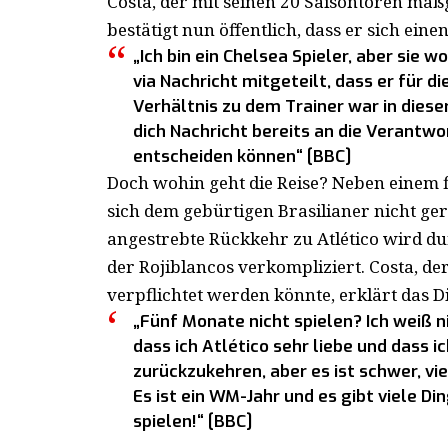
Costa, der mit seinen 20 Saisontoren maßg
bestätigt nun öffentlich, dass er sich ein
„Ich bin ein Chelsea Spieler, aber sie w
via Nachricht mitgeteilt, dass er für d
Verhältnis zu dem Trainer war in dieser
dich Nachricht bereits an die Verantwo
entscheiden können“ [BBC]
Doch wohin geht die Reise? Neben einem f
sich dem gebürtigen Brasilianer nicht ge
angestrebte Rückkehr zu Atlético wird d
der Rojiblancos verkompliziert. Costa, d
verpflichtet werden könnte, erklärt das 
„Fünf Monate nicht spielen? Ich weiß ni
dass ich Atlético sehr liebe und dass i
zurückzukehren, aber es ist schwer, vi
Es ist ein WM-Jahr und es gibt viele D
spielen!“ [BBC]