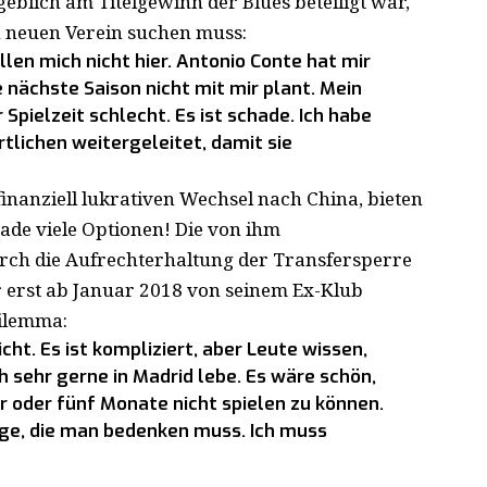
eblich am Titelgewinn der Blues beteiligt war,
en neuen Verein suchen muss:
ollen mich nicht hier. Antonio Conte hat mir
ie nächste Saison nicht mit mir plant. Mein
 Spielzeit schlecht. Es ist schade. Ich habe
rtlichen weitergeleitet, damit sie
inanziell lukrativen Wechsel nach China, bieten
rade viele Optionen! Die von ihm
urch die Aufrechterhaltung der Transfersperre
er erst ab Januar 2018 von seinem Ex-Klub
Dilemma:
cht. Es ist kompliziert, aber Leute wissen,
ch sehr gerne in Madrid lebe. Es wäre schön,
er oder fünf Monate nicht spielen zu können.
inge, die man bedenken muss. Ich muss