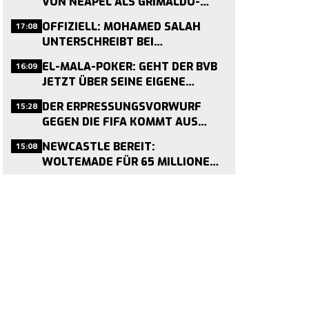
VON NEAPEL ALS GRIMALDO-
NACHFOLGER VERPFLICHTET
17:08
OFFIZIELL: MOHAMED SALAH
UNTERSCHREIBT BEI
TRABZONSPOR – ENDE EINER
16:09
EL-MALA-POKER: GEHT DER BVB
LIVERPOOL-ÄRA
JETZT ÜBER SEINE EIGENE
SCHMERZGRENZE?
15:28
DER ERPRESSUNGSVORWURF
GEGEN DIE FIFA KOMMT AUS
AMMAN
15:08
NEWCASTLE BEREIT:
WOLTEMADE FÜR 65 MILLIONEN
ZU HABEN – BVB, LIVERPOOL UND
CO. IM RENNEN