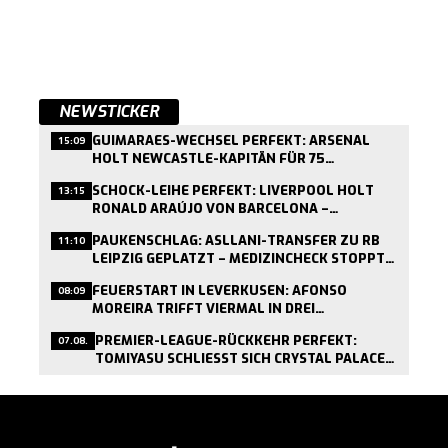
NEWSTICKER
GUIMARAES-WECHSEL PERFEKT: ARSENAL
15:09
HOLT NEWCASTLE-KAPITÄN FÜR 75
MILLIONEN PFUND
SCHOCK-LEIHE PERFEKT: LIVERPOOL HOLT
13:15
RONALD ARAÚJO VON BARCELONA –
MEDIZINCHECK HEUTE
PAUKENSCHLAG: ASLLANI-TRANSFER ZU RB
11:10
LEIPZIG GEPLATZT – MEDIZINCHECK STOPPT
WECHSEL
FEUERSTART IN LEVERKUSEN: AFONSO
08:09
MOREIRA TRIFFT VIERMAL IN DREI
TESTSPIELEN
PREMIER-LEAGUE-RÜCKKEHR PERFEKT:
07.08.
TOMIYASU SCHLIESST SICH CRYSTAL PALACE A
N