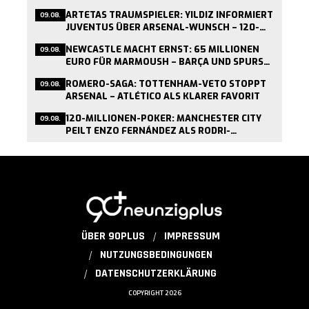
MILLIONEN-FORDERUNG STEHT
ARTETAS TRAUMSPIELER: YILDIZ INFORMIERT
09.08.
JUVENTUS ÜBER ARSENAL-WUNSCH – 120-
MILLIONEN-FORDERUNG STEHT
NEWCASTLE MACHT ERNST: 65 MILLIONEN
09.08.
EURO FÜR MARMOUSH – BARÇA UND SPURS
ZÖGERN
ROMERO-SAGA: TOTTENHAM-VETO STOPPT
09.08.
ARSENAL – ATLÉTICO ALS KLARER FAVORIT
120-MILLIONEN-POKER: MANCHESTER CITY
09.08.
PEILT ENZO FERNÁNDEZ ALS RODRI-
NACHFOLGER AN
ÜBER 90PLUS
IMPRESSUM
NUTZUNGSBEDINGUNGEN
DATENSCHUTZERKLÄRUNG
COPYRIGHT 2026