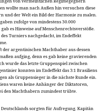
htungen von vermeintlichen Regimegegnern
ien wollte man nach Außen hin versuchen diese
rn und der Welt ein Bild der Harmonie zu malen.
gaben zufolge von mindestens 30.000
r gab es Hinweise auf Menschenrechtsverstöße.
 des Turniers nachgedacht, im Endeffekt
hme.
aft der argentinischen Machthaber aus dessen
ermaßen aufging, denn es gab keine gravierenden
doch wurde das letzte Gruppenspiel zwischen
entinier konnten im Endeffekt das 3:1 Brasiliens
gen als Gruppensieger in die nächste Runde ein.
niens waren keine Anhänger der Diktatoren,
bei den Machthabern zumindest trübte.
r Deutschlands sorgten für Aufregung. Kapitän