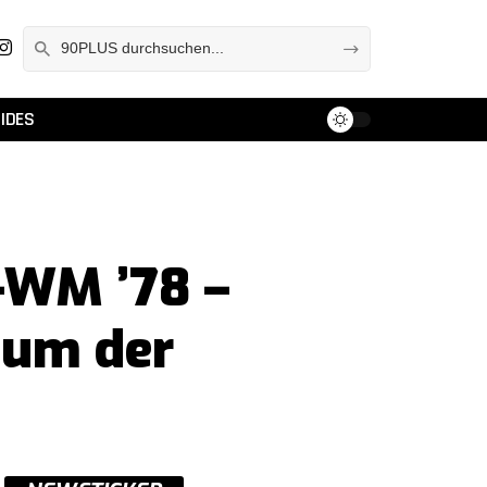
IDES
-WM ’78 –
aum der