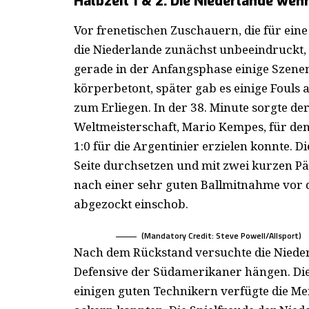
Halbzeit 1 & 2: Die Niederlande wehr
Vor frenetischen Zuschauern, die für eine
die Niederlande zunächst unbeeindruckt, d
gerade in der Anfangsphase einige Szenen
körperbetont, später gab es einige Fouls a
zum Erliegen. In der 38. Minute sorgte d
Weltmeisterschaft, Mario Kempes, für den
1:0 für die Argentinier erzielen konnte. 
Seite durchsetzen und mit zwei kurzen Pä
nach einer sehr guten Ballmitnahme vor 
abgezockt einschob.
(Mandatory Credit: Steve Powell/Allsport)
Nach dem Rückstand versuchte die Niederla
Defensive der Südamerikaner hängen. Di
einigen guten Technikern verfügte die Men