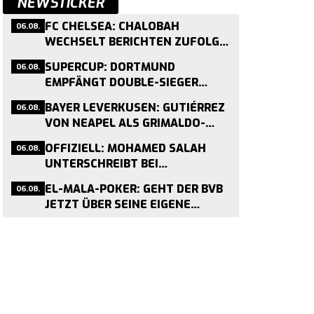
NEWSTICKER
06.08.
FC CHELSEA: CHALOBAH
WECHSELT BERICHTEN ZUFOLGE
FÜR 30 MILLIONEN ZU COMO
06.08.
SUPERCUP: DORTMUND
EMPFÄNGT DOUBLE-SIEGER
BAYERN AM 22. AUGUST
06.08.
BAYER LEVERKUSEN: GUTIÉRREZ
VON NEAPEL ALS GRIMALDO-
NACHFOLGER VERPFLICHTET
06.08.
OFFIZIELL: MOHAMED SALAH
UNTERSCHREIBT BEI
TRABZONSPOR – ENDE EINER
06.08.
EL-MALA-POKER: GEHT DER BVB
LIVERPOOL-ÄRA
JETZT ÜBER SEINE EIGENE
SCHMERZGRENZE?