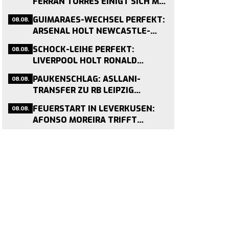
FERRAN TORRES EINIGT SICH MIT
PSG – 50-MILLIONEN-DEAL KURZ
08.08.
GUIMARAES-WECHSEL PERFEKT:
VOR ABSCHLUSS
ARSENAL HOLT NEWCASTLE-
KAPITÄN FÜR 75 MILLIONEN
08.08.
SCHOCK-LEIHE PERFEKT:
PFUND
LIVERPOOL HOLT RONALD
ARAÚJO VON BARCELONA –
08.08.
PAUKENSCHLAG: ASLLANI-
MEDIZINCHECK HEUTE
TRANSFER ZU RB LEIPZIG
GEPLATZT – MEDIZINCHECK
08.08.
FEUERSTART IN LEVERKUSEN:
STOPPT WECHSEL
AFONSO MOREIRA TRIFFT
VIERMAL IN DREI TESTSPIELEN