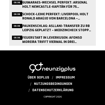
GUIMARAES-WECHSEL PERFEKT: ARSENAL
08.08.
HOLT NEWCASTLE-KAPITÄN FÜR 75
MILLIONEN PFUND
SCHOCK-LEIHE PERFEKT: LIVERPOOL HOLT
08.08.
RONALD ARAÚJO VON BARCELONA –
MEDIZINCHECK HEUTE
PAUKENSCHLAG: ASLLANI-TRANSFER ZU RB
08.08.
LEIPZIG GEPLATZT – MEDIZINCHECK STOPPT
WECHSEL
FEUERSTART IN LEVERKUSEN: AFONSO
08.08.
MOREIRA TRIFFT VIERMAL IN DREI
TESTSPIELEN
ÜBER 90PLUS
IMPRESSUM
NUTZUNGSBEDINGUNGEN
DATENSCHUTZERKLÄRUNG
COPYRIGHT 2026