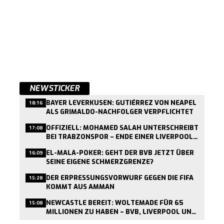
NEWSTICKER
BAYER LEVERKUSEN: GUTIÉRREZ VON NEAPEL
18:16
ALS GRIMALDO-NACHFOLGER VERPFLICHTET
OFFIZIELL: MOHAMED SALAH UNTERSCHREIBT
17:08
BEI TRABZONSPOR – ENDE EINER LIVERPOOL-
ÄRA
EL-MALA-POKER: GEHT DER BVB JETZT ÜBER
16:09
SEINE EIGENE SCHMERZGRENZE?
DER ERPRESSUNGSVORWURF GEGEN DIE FIFA
15:28
KOMMT AUS AMMAN
NEWCASTLE BEREIT: WOLTEMADE FÜR 65
15:08
MILLIONEN ZU HABEN – BVB, LIVERPOOL UND
CO. IM RENNEN