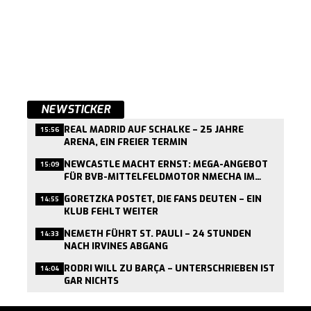
NEWSTICKER
REAL MADRID AUF SCHALKE – 25 JAHRE
15:56
ARENA, EIN FREIER TERMIN
NEWCASTLE MACHT ERNST: MEGA-ANGEBOT
15:09
FÜR BVB-MITTELFELDMOTOR NMECHA IM
ANFLUG
GORETZKA POSTET, DIE FANS DEUTEN – EIN
14:55
KLUB FEHLT WEITER
NEMETH FÜHRT ST. PAULI – 24 STUNDEN
14:33
NACH IRVINES ABGANG
RODRI WILL ZU BARÇA – UNTERSCHRIEBEN IST
14:04
GAR NICHTS