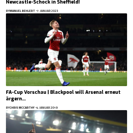
Newcastle-Schock in Sheffield!
BY
MANUEL BEHLERT
7. JANUAR 2023
FA-Cup Vorschau | Blackpool will Arsenal erneut
ärgern…
BY
CHRIS MCCARTHY
4. JANUAR 2019