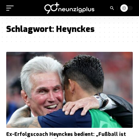
Schlagwort:
Heynckes
Ex-Erfolgscoach Heynckes bedient: „Fußball ist