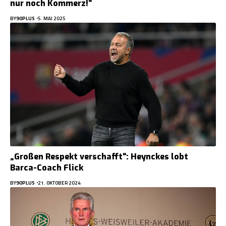
nur noch Kommerz!“
BY
90PLUS
5. MAI 2025
„Großen Respekt verschafft“: Heynckes lobt
Barca-Coach Flick
BY
90PLUS
21. OKTOBER 2024