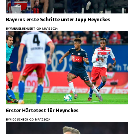
Bayerns erste Schritte unter Jupp Heynckes
BY
MANUEL BEHLERT
20. MÄRZ 2024
Erster Härtetest für Heynckes
BY
NICO SCHECK
20. MÄRZ 2024