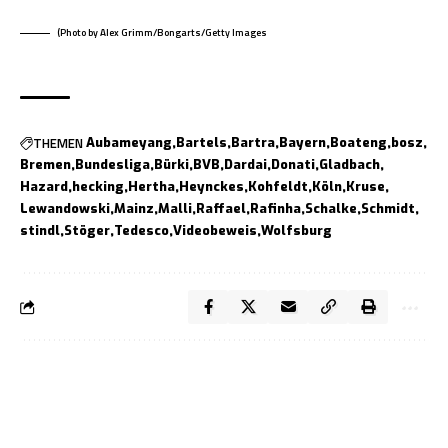
(Photo by Alex Grimm/Bongarts/Getty Images
THEMEN
Aubameyang
Bartels
Bartra
Bayern
Boateng
bosz
Bremen
Bundesliga
Bürki
BVB
Dardai
Donati
Gladbach
Hazard
hecking
Hertha
Heynckes
Kohfeldt
Köln
Kruse
Lewandowski
Mainz
Malli
Raffael
Rafinha
Schalke
Schmidt
stindl
Stöger
Tedesco
Videobeweis
Wolfsburg