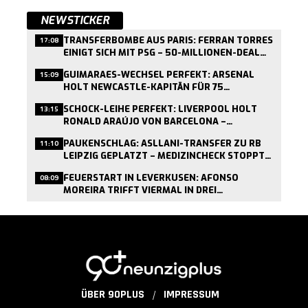
NEWSTICKER
TRANSFERBOMBE AUS PARIS: FERRAN TORRES
17:08
EINIGT SICH MIT PSG – 50-MILLIONEN-DEAL
KURZ VOR ABSCHLUSS
GUIMARAES-WECHSEL PERFEKT: ARSENAL
15:09
HOLT NEWCASTLE-KAPITÄN FÜR 75
MILLIONEN PFUND
SCHOCK-LEIHE PERFEKT: LIVERPOOL HOLT
13:15
RONALD ARAÚJO VON BARCELONA –
MEDIZINCHECK HEUTE
PAUKENSCHLAG: ASLLANI-TRANSFER ZU RB
11:10
LEIPZIG GEPLATZT – MEDIZINCHECK STOPPT
WECHSEL
FEUERSTART IN LEVERKUSEN: AFONSO
08:09
MOREIRA TRIFFT VIERMAL IN DREI
TESTSPIELEN
ÜBER 90PLUS
IMPRESSUM