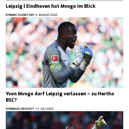
Leipzig | Eindhoven hat Mvogo im Blick
BY
MARC SCHWITZKY
5. AUGUST 2020
Yvon Mvogo darf Leipzig verlassen – zu Hertha
BSC?
BY
MANUEL BEHLERT
17. JULI 2020