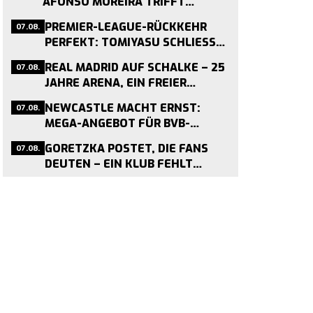
AFONSO MOREIRA TRIFFT
VIERMAL IN DREI TESTSPIELEN
07.08.
PREMIER-LEAGUE-RÜCKKEHR
PERFEKT: TOMIYASU SCHLIESST S
ICH CRYSTAL PALACE AN
07.08.
REAL MADRID AUF SCHALKE – 25
JAHRE ARENA, EIN FREIER
TERMIN
07.08.
NEWCASTLE MACHT ERNST:
MEGA-ANGEBOT FÜR BVB-
MITTELFELDMOTOR NMECHA IM
07.08.
GORETZKA POSTET, DIE FANS
ANFLUG
DEUTEN – EIN KLUB FEHLT
WEITER