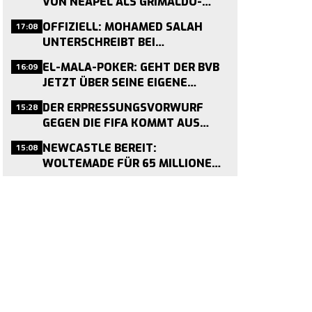
VON NEAPEL ALS GRIMALDO-
NACHFOLGER VERPFLICHTET
17:08
OFFIZIELL: MOHAMED SALAH
UNTERSCHREIBT BEI
TRABZONSPOR – ENDE EINER
16:09
EL-MALA-POKER: GEHT DER BVB
LIVERPOOL-ÄRA
JETZT ÜBER SEINE EIGENE
SCHMERZGRENZE?
15:28
DER ERPRESSUNGSVORWURF
GEGEN DIE FIFA KOMMT AUS
AMMAN
15:08
NEWCASTLE BEREIT:
WOLTEMADE FÜR 65 MILLIONEN
ZU HABEN – BVB, LIVERPOOL UND
CO. IM RENNEN