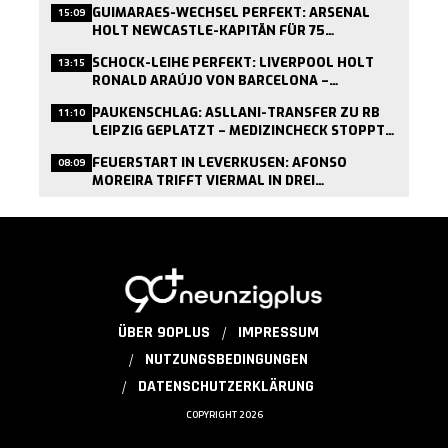
GUIMARAES-WECHSEL PERFEKT: ARSENAL
15:09
HOLT NEWCASTLE-KAPITÄN FÜR 75
MILLIONEN PFUND
SCHOCK-LEIHE PERFEKT: LIVERPOOL HOLT
13:15
RONALD ARAÚJO VON BARCELONA –
MEDIZINCHECK HEUTE
PAUKENSCHLAG: ASLLANI-TRANSFER ZU RB
11:10
LEIPZIG GEPLATZT – MEDIZINCHECK STOPPT
WECHSEL
FEUERSTART IN LEVERKUSEN: AFONSO
08:09
MOREIRA TRIFFT VIERMAL IN DREI
TESTSPIELEN
ÜBER 90PLUS
IMPRESSUM
NUTZUNGSBEDINGUNGEN
DATENSCHUTZERKLÄRUNG
COPYRIGHT 2026