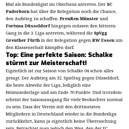
Mal als Bundesligist im Oberhaus antreten. Der
SC
Paderborn
hat über die Relegation noch die Chance,
den Aufstieg zu schaffen.
Preußen Münster
und
Fortuna Düsseldorf
hingegen müssen den bitteren
Gang in die 3. Liga antreten, während die
SpVgg
Greuther Fürth
in der Relegation gegen
RW Essen
um
den Klassenerhalt kämpfen darf.
Top: Eine perfekte Saison: Schalke
stürmt zur Meisterschaft!
Eigentlich ist zur Saison von Schalke 04 schon alles
gesagt. Der Aufstieg am 32. Spieltag gegen Düsseldorf,
die beste Abwehr der Liga, lediglich eine
Heimniederlage und am Ende 70 Punkte. Und trotzdem
scheint der Saisonausgang für viele Beobachter normal
zu sein. Dass der Verein mit den drittmeisten
Mitgliedern in Deutschland wieder in die Bundesliga
zurückkehrt, kann ja eigentlich keine Überraschung
sein. Betrachtet man jedoch den Weg, den der FC