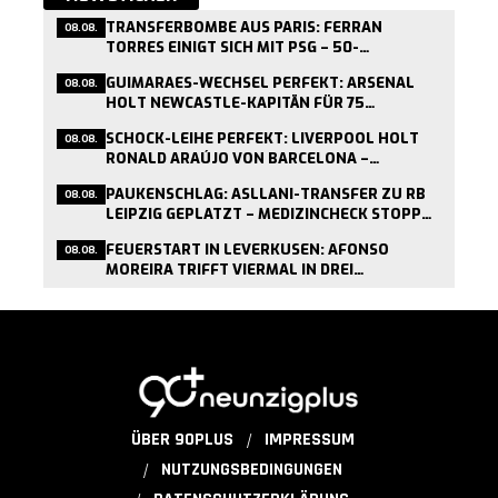
TRANSFERBOMBE AUS PARIS: FERRAN
08.08.
TORRES EINIGT SICH MIT PSG – 50-
MILLIONEN-DEAL KURZ VOR ABSCHLUSS
GUIMARAES-WECHSEL PERFEKT: ARSENAL
08.08.
HOLT NEWCASTLE-KAPITÄN FÜR 75
MILLIONEN PFUND
SCHOCK-LEIHE PERFEKT: LIVERPOOL HOLT
08.08.
RONALD ARAÚJO VON BARCELONA –
MEDIZINCHECK HEUTE
PAUKENSCHLAG: ASLLANI-TRANSFER ZU RB
08.08.
LEIPZIG GEPLATZT – MEDIZINCHECK STOPPT
WECHSEL
FEUERSTART IN LEVERKUSEN: AFONSO
08.08.
MOREIRA TRIFFT VIERMAL IN DREI
TESTSPIELEN
ÜBER 90PLUS
IMPRESSUM
NUTZUNGSBEDINGUNGEN