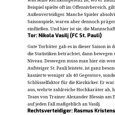
Beispiel spielte oft im Offensivbereich, gi
Außenverteidiger. Manche Spieler absolvi
Saisonspiele, waren aber dennoch prägend
einfließen. Und hier ist sie, die Mannschaf
Tor: Nikola Vasilj (FC St. Pauli)
Gute Torhüter gab es in dieser Saison in 
die Statistiken betrachtet, dann bewegen
Niveau. Deswegen muss man hier ein wenig
Aufsteiger St. Pauli leistete, ist ganz bes
kassierte weniger als 40 Gegentore, sond
Schlüsselfaktor für die Kiezkicker. Er wa
aus, wehrte zahlreiche Hochkaräter ab, hie
Team von Trainer Alexander Blessin am Ende
auf jeden Fall maßgeblich an Vasilj.
Rechtsverteidiger: Rasmus Kristens