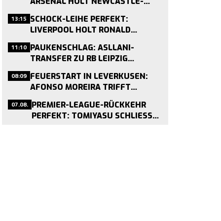
ARSENAL HOLT NEWCASTLE-
KAPITÄN FÜR 75 MILLIONEN
13:15
SCHOCK-LEIHE PERFEKT:
PFUND
LIVERPOOL HOLT RONALD
ARAÚJO VON BARCELONA –
11:10
PAUKENSCHLAG: ASLLANI-
MEDIZINCHECK HEUTE
TRANSFER ZU RB LEIPZIG
GEPLATZT – MEDIZINCHECK
08:09
FEUERSTART IN LEVERKUSEN:
STOPPT WECHSEL
AFONSO MOREIRA TRIFFT
VIERMAL IN DREI TESTSPIELEN
07.08.
PREMIER-LEAGUE-RÜCKKEHR
PERFEKT: TOMIYASU SCHLIESST S
ICH CRYSTAL PALACE AN