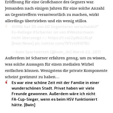
Eröffnung für eine Großchance des Gegners war.
Jemanden nach einigen Jahren für eine solche Anzahl
an Gegentreffern verantwortlich zu machen, wirkt
allerdings übertrieben und ein wenig stillos.
#HW4
hat 30 von 60 Gegentoren verschuldet!"
Ex-Kollege
#Scharner
ist von
#Westermann
nicht überzeugt 👉
https://t.co/2ydb2z3Lqf
[bwin News]
pic.twitter.com/7KYz4WXFBU
— bwin Sportwetten (@bwin_de)
March 22, 2017
Außerdem ist Scharner erfahren genug, um zu wissen,
was solche Aussagen für einen medialen Wirbel
entfachen können. Wenigstens die private Komponente
scheint gestimmt zu haben…
Es war eine schöne Zeit mit der Familie in einer
wunderschönen Stadt. Privat haben wir viele
Freunde gewonnen. Außerdem wäre ich nicht
FA-Cup-Sieger, wenn es beim HSV funktioniert
hätte. [Bwin]