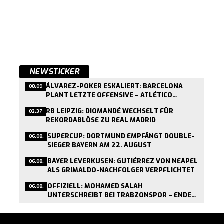
NEWSTICKER
ÁLVAREZ-POKER ESKALIERT: BARCELONA
08:09
PLANT LETZTE OFFENSIVE – ATLÉTICO
VERWEIGERT GESPRÄCHE
RB LEIPZIG: DIOMANDÉ WECHSELT FÜR
02:37
REKORDABLÖSE ZU REAL MADRID
SUPERCUP: DORTMUND EMPFÄNGT DOUBLE-
06.08.
SIEGER BAYERN AM 22. AUGUST
BAYER LEVERKUSEN: GUTIÉRREZ VON NEAPEL
06.08.
ALS GRIMALDO-NACHFOLGER VERPFLICHTET
OFFIZIELL: MOHAMED SALAH
06.08.
UNTERSCHREIBT BEI TRABZONSPOR – ENDE
EINER LIVERPOOL-ÄRA