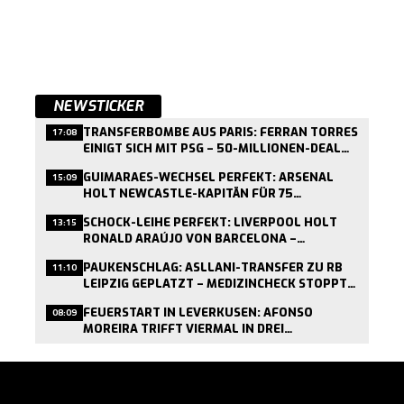
NEWSTICKER
TRANSFERBOMBE AUS PARIS: FERRAN TORRES
17:08
EINIGT SICH MIT PSG – 50-MILLIONEN-DEAL
KURZ VOR ABSCHLUSS
GUIMARAES-WECHSEL PERFEKT: ARSENAL
15:09
HOLT NEWCASTLE-KAPITÄN FÜR 75
MILLIONEN PFUND
SCHOCK-LEIHE PERFEKT: LIVERPOOL HOLT
13:15
RONALD ARAÚJO VON BARCELONA –
MEDIZINCHECK HEUTE
PAUKENSCHLAG: ASLLANI-TRANSFER ZU RB
11:10
LEIPZIG GEPLATZT – MEDIZINCHECK STOPPT
WECHSEL
FEUERSTART IN LEVERKUSEN: AFONSO
08:09
MOREIRA TRIFFT VIERMAL IN DREI
TESTSPIELEN