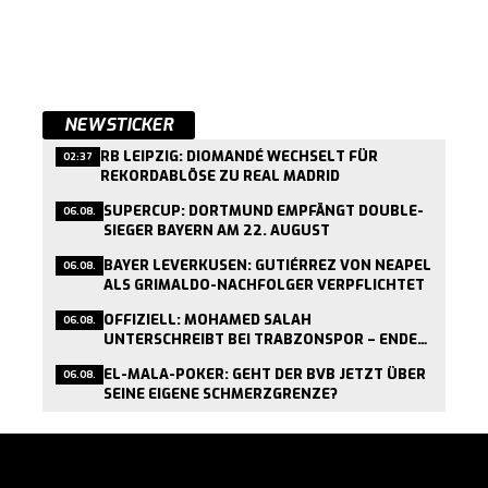
NEWSTICKER
RB LEIPZIG: DIOMANDÉ WECHSELT FÜR
02:37
REKORDABLÖSE ZU REAL MADRID
SUPERCUP: DORTMUND EMPFÄNGT DOUBLE-
06.08.
SIEGER BAYERN AM 22. AUGUST
BAYER LEVERKUSEN: GUTIÉRREZ VON NEAPEL
06.08.
ALS GRIMALDO-NACHFOLGER VERPFLICHTET
OFFIZIELL: MOHAMED SALAH
06.08.
UNTERSCHREIBT BEI TRABZONSPOR – ENDE
EINER LIVERPOOL-ÄRA
EL-MALA-POKER: GEHT DER BVB JETZT ÜBER
06.08.
SEINE EIGENE SCHMERZGRENZE?