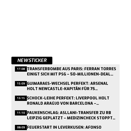
NEWSTICKER
TRANSFERBOMBE AUS PARIS: FERRAN TORRES
17:08
EINIGT SICH MIT PSG – 50-MILLIONEN-DEAL
KURZ VOR ABSCHLUSS
GUIMARAES-WECHSEL PERFEKT: ARSENAL
15:09
HOLT NEWCASTLE-KAPITÄN FÜR 75
MILLIONEN PFUND
SCHOCK-LEIHE PERFEKT: LIVERPOOL HOLT
13:15
RONALD ARAÚJO VON BARCELONA –
MEDIZINCHECK HEUTE
PAUKENSCHLAG: ASLLANI-TRANSFER ZU RB
11:10
LEIPZIG GEPLATZT – MEDIZINCHECK STOPPT
WECHSEL
FEUERSTART IN LEVERKUSEN: AFONSO
08:09