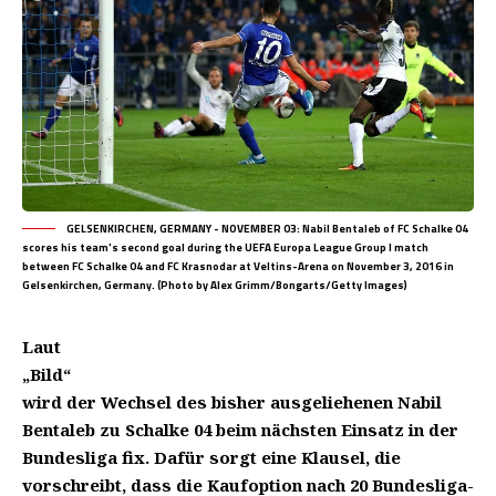
GELSENKIRCHEN, GERMANY - NOVEMBER 03: Nabil Bentaleb of FC Schalke 04
scores his team's second goal during the UEFA Europa League Group I match
between FC Schalke 04 and FC Krasnodar at Veltins-Arena on November 3, 2016 in
Gelsenkirchen, Germany. (Photo by Alex Grimm/Bongarts/Getty Images)
Laut
„Bild“
wird der Wechsel des bisher ausgeliehenen Nabil
Bentaleb zu Schalke 04 beim nächsten Einsatz in der
Bundesliga fix. Dafür sorgt eine Klausel, die
vorschreibt, dass die Kaufoption nach 20 Bundesliga-