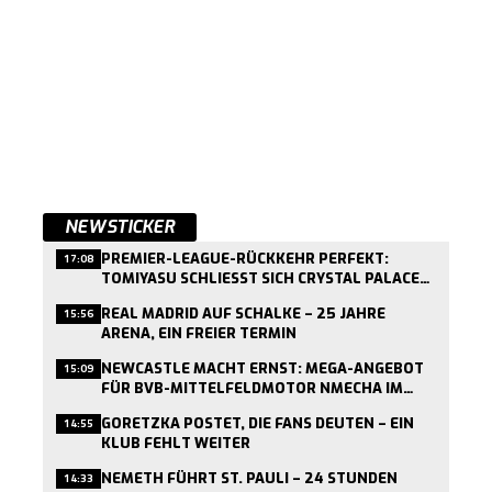
NEWSTICKER
PREMIER-LEAGUE-RÜCKKEHR PERFEKT:
17:08
TOMIYASU SCHLIESST SICH CRYSTAL PALACE A
N
REAL MADRID AUF SCHALKE – 25 JAHRE
15:56
ARENA, EIN FREIER TERMIN
NEWCASTLE MACHT ERNST: MEGA-ANGEBOT
15:09
FÜR BVB-MITTELFELDMOTOR NMECHA IM
ANFLUG
GORETZKA POSTET, DIE FANS DEUTEN – EIN
14:55
KLUB FEHLT WEITER
NEMETH FÜHRT ST. PAULI – 24 STUNDEN
14:33