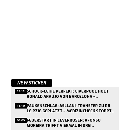
NEWSTICKER
SCHOCK-LEIHE PERFEKT: LIVERPOOL HOLT
13:15
RONALD ARAÚJO VON BARCELONA –
MEDIZINCHECK HEUTE
PAUKENSCHLAG: ASLLANI-TRANSFER ZU RB
11:10
LEIPZIG GEPLATZT – MEDIZINCHECK STOPPT
WECHSEL
FEUERSTART IN LEVERKUSEN: AFONSO
08:09
MOREIRA TRIFFT VIERMAL IN DREI