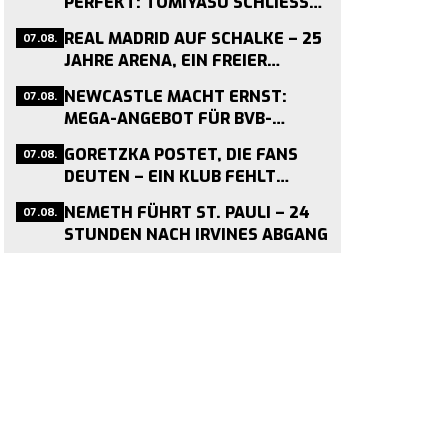
PERFEKT: TOMIYASU SCHLIESST S
ICH CRYSTAL PALACE AN
07.08.
REAL MADRID AUF SCHALKE – 25
JAHRE ARENA, EIN FREIER
TERMIN
07.08.
NEWCASTLE MACHT ERNST:
MEGA-ANGEBOT FÜR BVB-
MITTELFELDMOTOR NMECHA IM
07.08.
GORETZKA POSTET, DIE FANS
ANFLUG
DEUTEN – EIN KLUB FEHLT
WEITER
07.08.
NEMETH FÜHRT ST. PAULI – 24
STUNDEN NACH IRVINES ABGANG