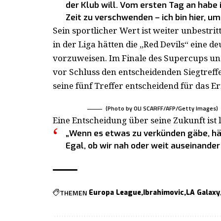
der Klub will. Vom ersten Tag an habe i
Zeit zu verschwenden – ich bin hier, u
Sein sportlicher Wert ist weiter unbestri
in der Liga hätten die „Red Devils“ eine d
vorzuweisen. Im Finale des Supercups un
vor Schluss den entscheidenden Siegtref
seine fünf Treffer entscheidend für das Er
(Photo by OLI SCARFF/AFP/Getty Images)
Eine Entscheidung über seine Zukunft ist l
„Wenn es etwas zu verkünden gäbe, hät
Egal, ob wir nah oder weit auseinander 
THEMEN
Europa League
Ibrahimovic
LA Galaxy