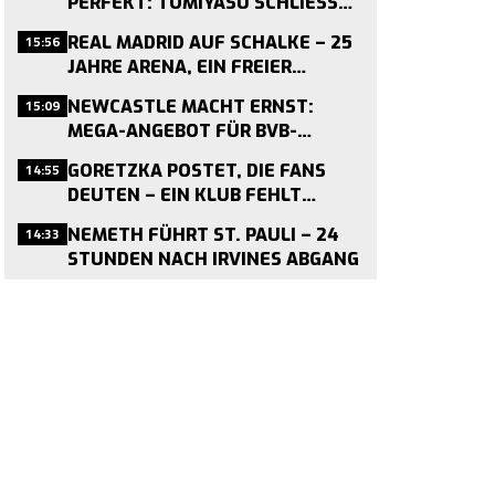
PERFEKT: TOMIYASU SCHLIESST S
ICH CRYSTAL PALACE AN
15:56
REAL MADRID AUF SCHALKE – 25
JAHRE ARENA, EIN FREIER
TERMIN
15:09
NEWCASTLE MACHT ERNST:
MEGA-ANGEBOT FÜR BVB-
MITTELFELDMOTOR NMECHA IM
14:55
GORETZKA POSTET, DIE FANS
ANFLUG
DEUTEN – EIN KLUB FEHLT
WEITER
14:33
NEMETH FÜHRT ST. PAULI – 24
STUNDEN NACH IRVINES ABGANG