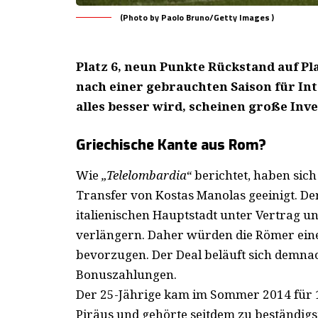
(Photo by Paolo Bruno/Getty Images )
Platz 6, neun Punkte Rückstand auf Pla
nach einer gebrauchten Saison für Int
alles besser wird, scheinen große Inve
Griechische Kante aus Rom?
Wie
„Telelombardia“
berichtet, haben sic
Transfer von Kostas Manolas geeinigt. Der 
italienischen Hauptstadt unter Vertrag un
verlängern. Daher würden die Römer eine
bevorzugen. Der Deal beläuft sich demnac
Bonuszahlungen.
Der 25-Jährige kam im Sommer 2014 für 
Piräus und gehörte seitdem zu beständigs