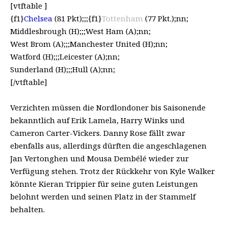
[vtftable ]
{f1}
Chelsea
(81 Pkt);;;{f1}
Tottenham
(77 Pkt.);nn;
Middlesbrough (H);;;West Ham (A);nn;
West Brom (A);;;Manchester United (H);nn;
Watford (H);;;Leicester (A);nn;
Sunderland (H);;;Hull (A);nn;
[/vtftable]
Verzichten müssen die Nordlondoner bis Saisonende
bekanntlich auf Erik Lamela, Harry Winks und
Cameron Carter-Vickers. Danny Rose fällt zwar
ebenfalls aus, allerdings dürften die angeschlagenen
Jan Vertonghen und Mousa Dembélé wieder zur
Verfügung stehen. Trotz der Rückkehr von Kyle Walker
könnte Kieran Trippier für seine guten Leistungen
belohnt werden und seinen Platz in der Stammelf
behalten.