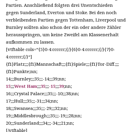
Partien. Anschließend folgten drei Unentschieden
gegen Sunderland, Everton und Stoke. Bei den noch
verbleibenden Partien gegen Tottenham, Liverpool und
Burnley sollten also schon der ein oder andere Zähler
herausspringen, um keine Zweifel am Klassenerhalt
aufkommen zu lassen.
[vtftable cols=“{5}0-4:cccccc;{/}{6}0-4:cccccc;{/}{7}0-
4:cccccc;{/}“]
{f1}Platz;;;{f1}Mannschaft;;;{f1}Spiele;;;{f1}Tor-Diff.;;;
{f1}Punkte;nn;
14;;;Burnley;;;35;;;-14;;;39;nn;
15
;;;
West Ham
;;;
35
;;;
-15
;;;
39
;nn;
16;;;Crystal Palace;;;35;;;-10;;;38;nn;
17;;;Hull;;;35;;;-31;;;34;nn;
18;;;Swansea;;;35;;;-29;;;32;nn;
19;;;Middlesbrough;;;35;;;-19;;;28;nn;
20;;;Sunderland;;;34;;;-34;;;21;nn;
[/vtftable]