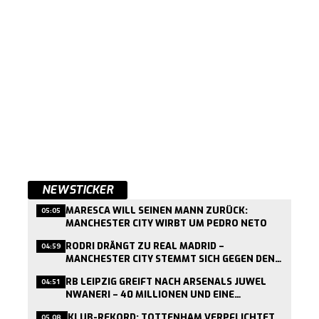
NEWSTICKER
MARESCA WILL SEINEN MANN ZURÜCK:
05:05
MANCHESTER CITY WIRBT UM PEDRO NETO
RODRI DRÄNGT ZU REAL MADRID –
04:59
MANCHESTER CITY STEMMT SICH GEGEN DEN
ABGANG
RB LEIPZIG GREIFT NACH ARSENALS JUWEL
04:51
NWANERI – 40 MILLIONEN UND EINE
RÜCKKAUFKLAUSEL
KLUB-REKORD: TOTTENHAM VERPFLICHTET
05.08.