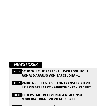
NEWSTICKER
SCHOCK-LEIHE PERFEKT: LIVERPOOL HOLT
13:15
RONALD ARAÚJO VON BARCELONA –
MEDIZINCHECK HEUTE
PAUKENSCHLAG: ASLLANI-TRANSFER ZU RB
11:10
LEIPZIG GEPLATZT – MEDIZINCHECK STOPPT
WECHSEL
FEUERSTART IN LEVERKUSEN: AFONSO
08:09
MOREIRA TRIFFT VIERMAL IN DREI
TESTSPIELEN