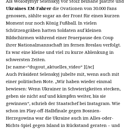
Als Wolodymyr Selenskyj vor Stolz beinahe platzte und
Ukraines EM-Fahrer
die Ovationen von 30.000 Fans
genossen, zählte sogar an der Front für einen kurzen
Moment nur noch König Fußball. In vielen
Schützengräben hatten Soldaten auf kleinen
Bildschirmen während einer Feuerpause den Coup
ihrer Nationalmannschaft im fernen Breslau verfolgt.
Es war eine kleine und viel zu kurze Ablenkung in
schwersten Zeiten.
[sc name=“dugout_aktuelles_video“ ][/sc]
Auch Präsident Selenskyj jubelte mit, wenn auch mit
einer politischen Note. „Wir haben wieder einmal
bewiesen: Wenn Ukrainer in Schwierigkeiten stecken,
geben sie nicht auf und kämpfen weiter, bis sie
gewinnen“, schrieb der Staatschef bei Instagram. Wie
schon im Play-off-Halbfinale gegen Bosnien-
Herzegowina war die Ukraine auch im Alles-oder-
Nichts-Spiel gegen Island in Rückstand geraten – und