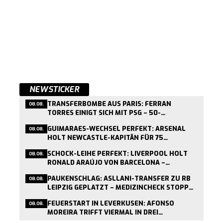
NEWSTICKER
TRANSFERBOMBE AUS PARIS: FERRAN
08.08.
TORRES EINIGT SICH MIT PSG – 50-
MILLIONEN-DEAL KURZ VOR ABSCHLUSS
GUIMARAES-WECHSEL PERFEKT: ARSENAL
08.08.
HOLT NEWCASTLE-KAPITÄN FÜR 75
MILLIONEN PFUND
SCHOCK-LEIHE PERFEKT: LIVERPOOL HOLT
08.08.
RONALD ARAÚJO VON BARCELONA –
MEDIZINCHECK HEUTE
PAUKENSCHLAG: ASLLANI-TRANSFER ZU RB
08.08.
LEIPZIG GEPLATZT – MEDIZINCHECK STOPPT
WECHSEL
FEUERSTART IN LEVERKUSEN: AFONSO
08.08.
MOREIRA TRIFFT VIERMAL IN DREI
TESTSPIELEN