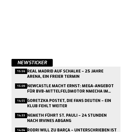
NEWSTICKER
REAL MADRID AUF SCHALKE – 25 JAHRE
15:56
ARENA, EIN FREIER TERMIN
NEWCASTLE MACHT ERNST: MEGA-ANGEBOT
15:09
FÜR BVB-MITTELFELDMOTOR NMECHA IM
ANFLUG
GORETZKA POSTET, DIE FANS DEUTEN – EIN
14:55
KLUB FEHLT WEITER
NEMETH FÜHRT ST. PAULI – 24 STUNDEN
14:33
NACH IRVINES ABGANG
RODRI WILL ZU BARÇA – UNTERSCHRIEBEN IST
14:04