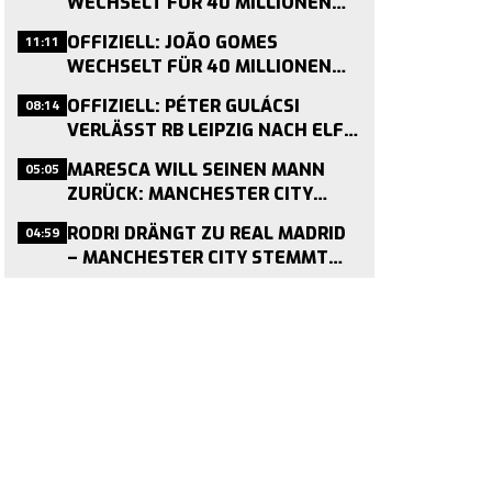
WECHSELT FÜR 40 MILLIONEN
EURO VON WOLVERHAMPTON ZU
11:11
OFFIZIELL: JOÃO GOMES
ASTON VILLA
WECHSELT FÜR 40 MILLIONEN
EURO VON WOLVERHAMPTON ZU
08:14
OFFIZIELL: PÉTER GULÁCSI
ASTON VILLA
VERLÄSST RB LEIPZIG NACH ELF
JAHREN – WECHSEL ZU
05:05
MARESCA WILL SEINEN MANN
VILLARREAL BESTÄTIGT
ZURÜCK: MANCHESTER CITY
WIRBT UM PEDRO NETO
04:59
RODRI DRÄNGT ZU REAL MADRID
– MANCHESTER CITY STEMMT
SICH GEGEN DEN ABGANG