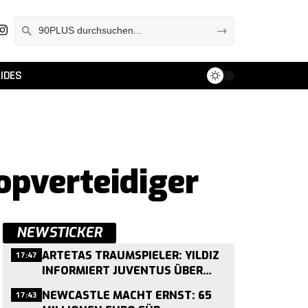
IDES
opverteidiger
NEWSTICKER
17:47
ARTETAS TRAUMSPIELER: YILDIZ
INFORMIERT JUVENTUS ÜBER
ARSENAL-WUNSCH – 120-
17:43
NEWCASTLE MACHT ERNST: 65
MILLIONEN-FORDERUNG STEHT