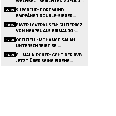
WECHSELT BERICHTEN ZUFOLGE
FÜR 30 MILLIONEN ZU COMO
22:19
SUPERCUP: DORTMUND
EMPFÄNGT DOUBLE-SIEGER
BAYERN AM 22. AUGUST
18:16
BAYER LEVERKUSEN: GUTIÉRREZ
VON NEAPEL ALS GRIMALDO-
NACHFOLGER VERPFLICHTET
17:08
OFFIZIELL: MOHAMED SALAH
UNTERSCHREIBT BEI
TRABZONSPOR – ENDE EINER
16:09
EL-MALA-POKER: GEHT DER BVB
LIVERPOOL-ÄRA
JETZT ÜBER SEINE EIGENE
SCHMERZGRENZE?