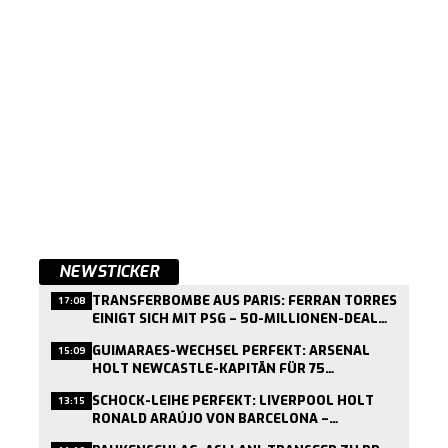
NEWSTICKER
TRANSFERBOMBE AUS PARIS: FERRAN TORRES
17:08
EINIGT SICH MIT PSG – 50-MILLIONEN-DEAL
KURZ VOR ABSCHLUSS
GUIMARAES-WECHSEL PERFEKT: ARSENAL
15:09
HOLT NEWCASTLE-KAPITÄN FÜR 75
MILLIONEN PFUND
SCHOCK-LEIHE PERFEKT: LIVERPOOL HOLT
13:15
RONALD ARAÚJO VON BARCELONA –
MEDIZINCHECK HEUTE